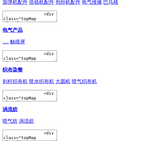
加弹机配件
倍捻机配件
包纱机配件
电气维修
巴马格
电气产品
.....
触摸屏
织布染整
剑杆织布机
喷水织布机
大圆机
喷气织布机
涡流纺
喷气纺
涡流纺