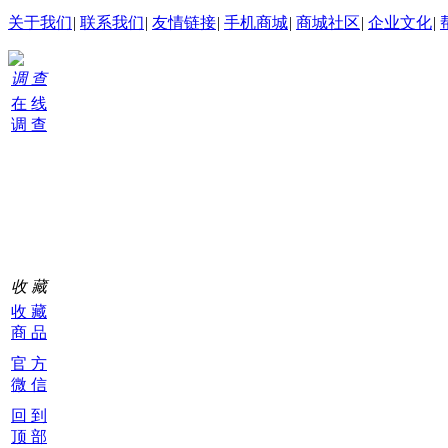
关于我们
|
联系我们
|
友情链接
|
手机商城
|
商城社区
|
企业文化
|
调 查
在 线
调 查
购
物
车
0
收 藏
收 藏
商 品
官 方
微 信
回 到
顶 部