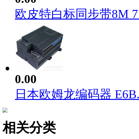
欧皮特白标同步带8M 7..
0.00
日本欧姆龙编码器 E6B..
相关分类