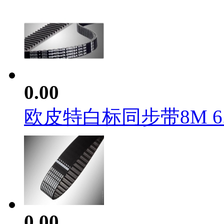
0.00
欧皮特白标同步带8M 6..
0.00