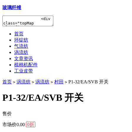
玻璃纤维
首页
环锭纺
气流纺
涡流纺
文章资讯
梳棉机配件
工业皮带
首页
涡流纺
涡流纺
村田
P1-32/EA/SVB 开关
>
>
>
>
P1-32/EA/SVB 开关
售价
市场价
0.00
0折