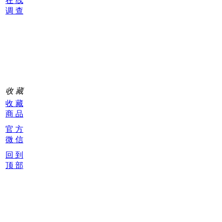
在 线
调 查
购
物
车
0
收 藏
收 藏
商 品
官 方
微 信
回 到
顶 部