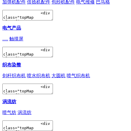
加弹机配件
倍捻机配件
包纱机配件
电气维修
巴马格
电气产品
.....
触摸屏
织布染整
剑杆织布机
喷水织布机
大圆机
喷气织布机
涡流纺
喷气纺
涡流纺