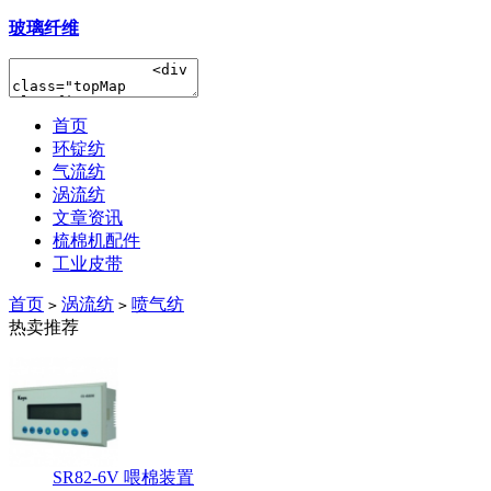
玻璃纤维
首页
环锭纺
气流纺
涡流纺
文章资讯
梳棉机配件
工业皮带
首页
涡流纺
喷气纺
>
>
热卖推荐
SR82-6V 喂棉装置