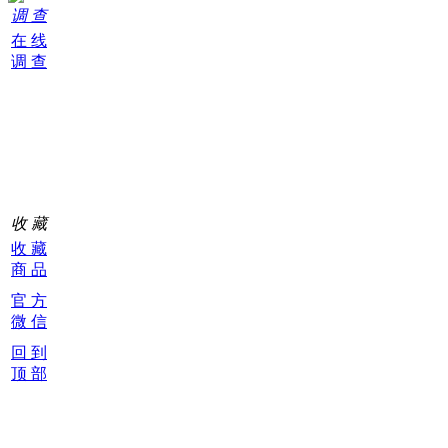
调 查
在 线
调 查
购
物
车
0
收 藏
收 藏
商 品
官 方
微 信
回 到
顶 部