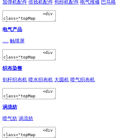
加弹机配件
倍捻机配件
包纱机配件
电气维修
巴马格
电气产品
.....
触摸屏
织布染整
剑杆织布机
喷水织布机
大圆机
喷气织布机
涡流纺
喷气纺
涡流纺