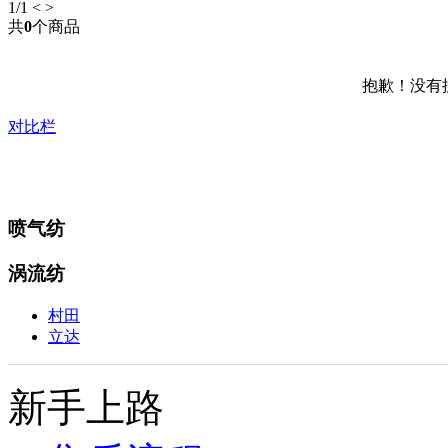
1
/1
<
>
共
0
个商品
抱歉！没有
对比栏
喷气纺
涡流纺
村田
立达
新手上路