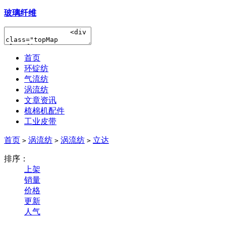
玻璃纤维
首页
环锭纺
气流纺
涡流纺
文章资讯
梳棉机配件
工业皮带
首页
涡流纺
涡流纺
立达
>
>
>
排序：
上架
销量
价格
更新
人气