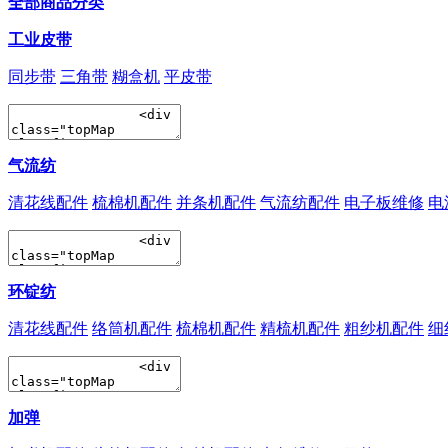
全部商品分类
工业皮带
同步带
三角带
糊盒机
平皮带
气流纺
清花线配件
梳棉机配件
并条机配件
气流纺配件
电子板维修
电
环锭纺
清花线配件
络筒机配件
梳棉机配件
精梳机配件
粗纱机配件
细
加弹