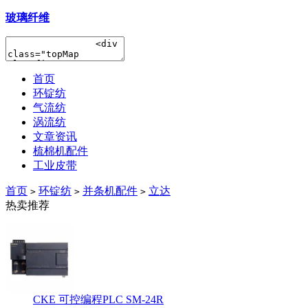
玻璃纤维
首页
环锭纺
气流纺
涡流纺
文章资讯
梳棉机配件
工业皮带
首页
环锭纺
并条机配件
立达
>
>
>
热卖推荐
CKE 可控编程PLC SM-24R