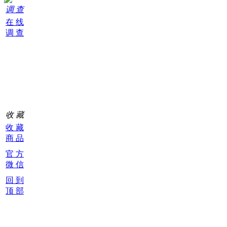
调 查
在 线
调 查
购
物
车
0
收 藏
收 藏
商 品
官 方
微 信
回 到
顶 部