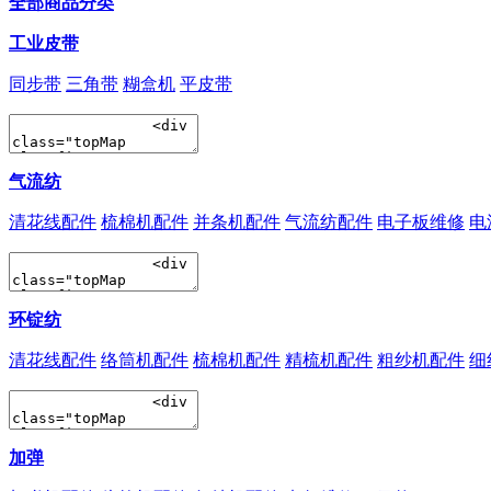
全部商品分类
工业皮带
同步带
三角带
糊盒机
平皮带
气流纺
清花线配件
梳棉机配件
并条机配件
气流纺配件
电子板维修
电
环锭纺
清花线配件
络筒机配件
梳棉机配件
精梳机配件
粗纱机配件
细
加弹