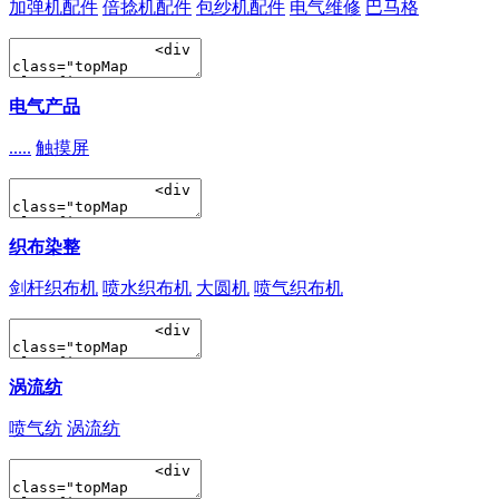
加弹机配件
倍捻机配件
包纱机配件
电气维修
巴马格
电气产品
.....
触摸屏
织布染整
剑杆织布机
喷水织布机
大圆机
喷气织布机
涡流纺
喷气纺
涡流纺