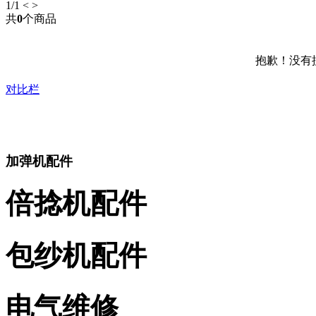
1
/1
<
>
共
0
个商品
抱歉！没有
对比栏
加弹机配件
倍捻机配件
包纱机配件
电气维修