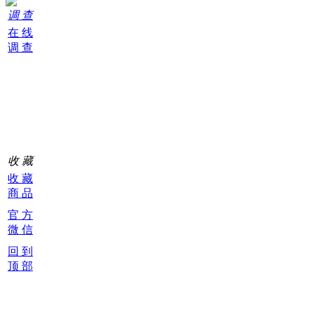
调 查
在 线
调 查
购
物
车
0
收 藏
收 藏
商 品
官 方
微 信
回 到
顶 部