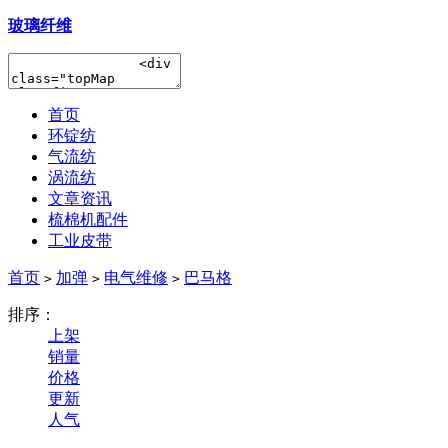
玻璃纤维
首页
环锭纺
气流纺
涡流纺
文章资讯
梳棉机配件
工业皮带
首页
加弹
电气维修
巴马格
>
>
>
排序：
上架
销量
价格
更新
人气