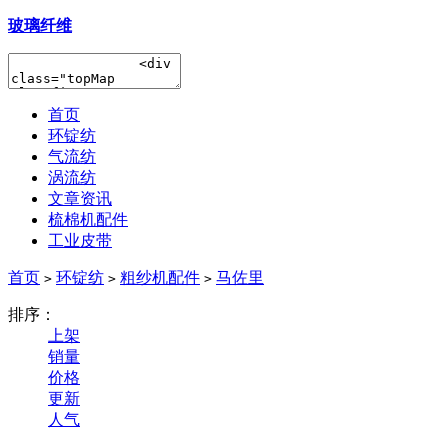
玻璃纤维
首页
环锭纺
气流纺
涡流纺
文章资讯
梳棉机配件
工业皮带
首页
环锭纺
粗纱机配件
马佐里
>
>
>
排序：
上架
销量
价格
更新
人气