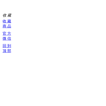
收 藏
收 藏
商 品
官 方
微 信
回 到
顶 部