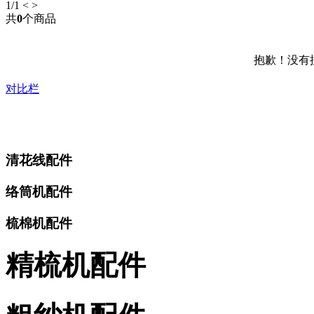
1
/1
<
>
共
0
个商品
抱歉！没有
对比栏
清花线配件
络筒机配件
梳棉机配件
精梳机配件