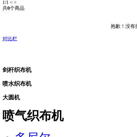
1
/1
<
>
共
0
个商品
抱歉！没有
对比栏
剑杆织布机
喷水织布机
大圆机
喷气织布机