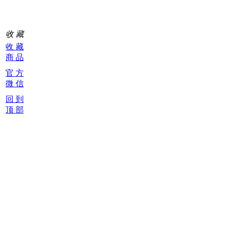
收 藏
收 藏
商 品
官 方
微 信
回 到
顶 部