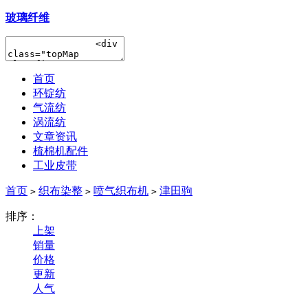
玻璃纤维
首页
环锭纺
气流纺
涡流纺
文章资讯
梳棉机配件
工业皮带
首页
织布染整
喷气织布机
津田驹
>
>
>
排序：
上架
销量
价格
更新
人气