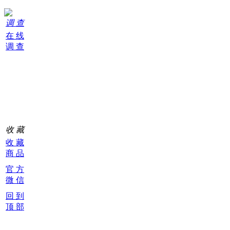
调 查
在 线
调 查
购
物
车
0
收 藏
收 藏
商 品
官 方
微 信
回 到
顶 部