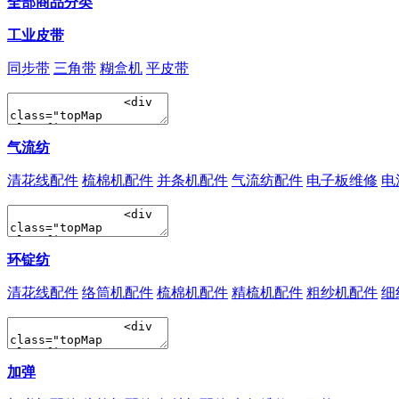
全部商品分类
工业皮带
同步带
三角带
糊盒机
平皮带
气流纺
清花线配件
梳棉机配件
并条机配件
气流纺配件
电子板维修
电
环锭纺
清花线配件
络筒机配件
梳棉机配件
精梳机配件
粗纱机配件
细
加弹