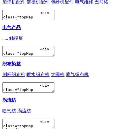
加弹机配件
倍捻机配件
包纱机配件
电气维修
巴马格
电气产品
.....
触摸屏
织布染整
剑杆织布机
喷水织布机
大圆机
喷气织布机
涡流纺
喷气纺
涡流纺