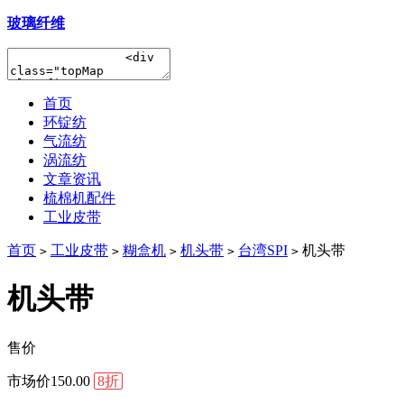
玻璃纤维
首页
环锭纺
气流纺
涡流纺
文章资讯
梳棉机配件
工业皮带
首页
工业皮带
糊盒机
机头带
台湾SPI
机头带
>
>
>
>
>
机头带
售价
市场价
150.00
8折