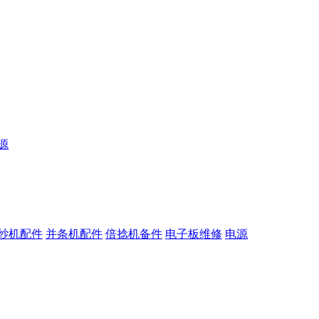
源
纱机配件
并条机配件
倍捻机备件
电子板维修
电源