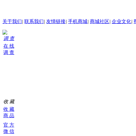
24小时在线客服
关于我们
|
联系我们
|
友情链接
|
手机商城
|
商城社区
|
企业文化
|
调 查
在 线
调 查
购
物
车
0
收 藏
收 藏
商 品
官 方
微 信