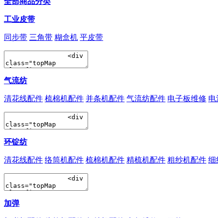
全部商品分类
工业皮带
同步带
三角带
糊盒机
平皮带
气流纺
清花线配件
梳棉机配件
并条机配件
气流纺配件
电子板维修
电
环锭纺
清花线配件
络筒机配件
梳棉机配件
精梳机配件
粗纱机配件
细
加弹