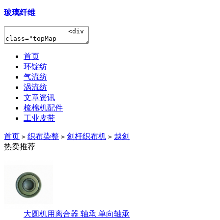
玻璃纤维
首页
环锭纺
气流纺
涡流纺
文章资讯
梳棉机配件
工业皮带
首页
织布染整
剑杆织布机
越剑
>
>
>
热卖推荐
大圆机用离合器 轴承 单向轴承