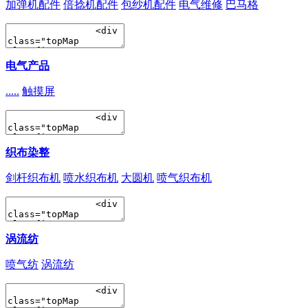
加弹机配件
倍捻机配件
包纱机配件
电气维修
巴马格
电气产品
.....
触摸屏
织布染整
剑杆织布机
喷水织布机
大圆机
喷气织布机
涡流纺
喷气纺
涡流纺