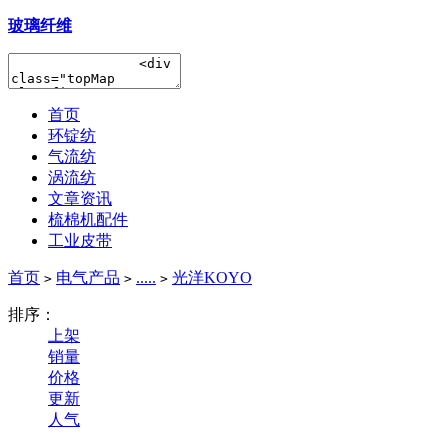
玻璃纤维
首页
环锭纺
气流纺
涡流纺
文章资讯
梳棉机配件
工业皮带
首页
电气产品
.....
光洋KOYO
>
>
>
排序：
上架
销量
价格
更新
人气