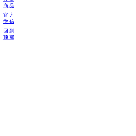
商 品
官 方
微 信
回 到
顶 部