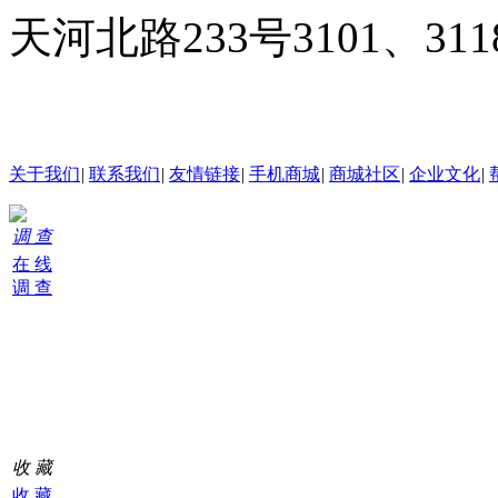
天河北路233号3101、3
24小时在线客服
关于我们
|
联系我们
|
友情链接
|
手机商城
|
商城社区
|
企业文化
|
调 查
在 线
调 查
购
物
车
0
收 藏
收 藏