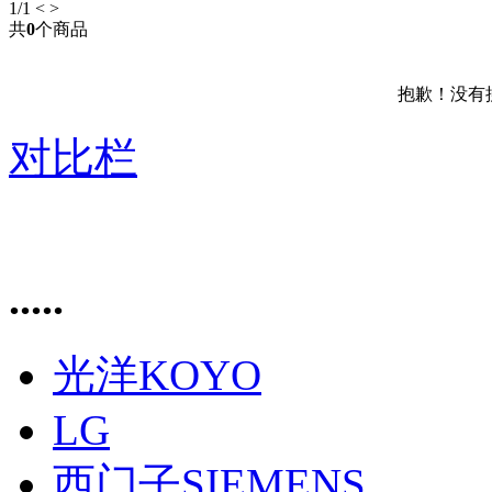
1
/1
<
>
共
0
个商品
抱歉！没有
对比栏
.....
光洋KOYO
LG
西门子SIEMENS