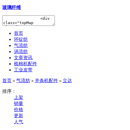
玻璃纤维
首页
环锭纺
气流纺
涡流纺
文章资讯
梳棉机配件
工业皮带
首页
气流纺
并条机配件
立达
>
>
>
排序：
上架
销量
价格
更新
人气