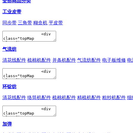
全部商品分类
工业皮带
同步带
三角带
糊盒机
平皮带
气流纺
清花线配件
梳棉机配件
并条机配件
气流纺配件
电子板维修
电
环锭纺
清花线配件
络筒机配件
梳棉机配件
精梳机配件
粗纱机配件
细
加弹