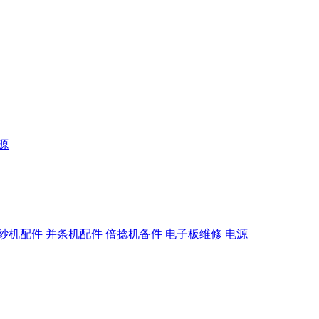
源
纱机配件
并条机配件
倍捻机备件
电子板维修
电源