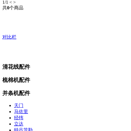
1
/1
<
>
共
0
个商品
对比栏
清花线配件
梳棉机配件
并条机配件
天门
马佐里
经纬
立达
特吕茨勒