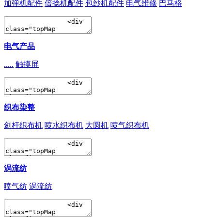
加弹机配件
倍捻机配件
包纱机配件
电气维修
巴马格
电气产品
.....
触摸屏
织布染整
剑杆织布机
喷水织布机
大圆机
喷气织布机
涡流纺
喷气纺
涡流纺