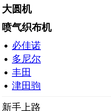
大圆机
喷气织布机
必佳诺
多尼尔
丰田
津田驹
新手上路