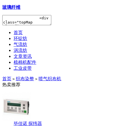
玻璃纤维
首页
环锭纺
气流纺
涡流纺
文章资讯
梳棉机配件
工业皮带
首页
织布染整
喷气织布机
>
>
热卖推荐
毕佳诺 探纬器