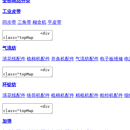
全部商品分类
工业皮带
同步带
三角带
糊盒机
平皮带
气流纺
清花线配件
梳棉机配件
并条机配件
气流纺配件
电子板维修
电
环锭纺
清花线配件
络筒机配件
梳棉机配件
精梳机配件
粗纱机配件
细
加弹