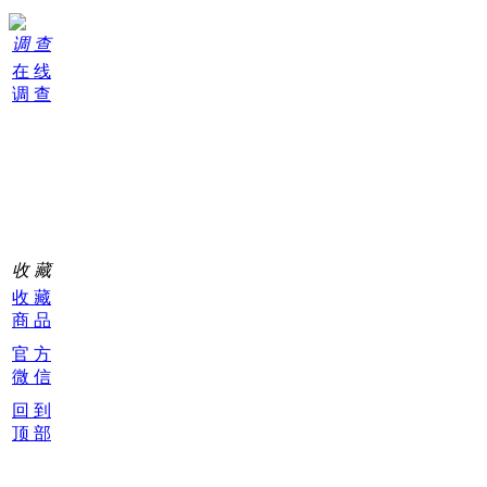
调 查
在 线
调 查
购
物
车
0
收 藏
收 藏
商 品
官 方
微 信
回 到
顶 部