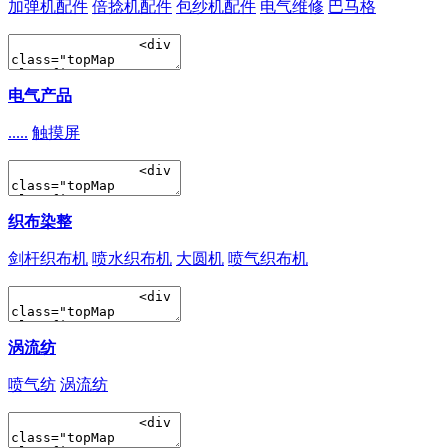
加弹机配件
倍捻机配件
包纱机配件
电气维修
巴马格
电气产品
.....
触摸屏
织布染整
剑杆织布机
喷水织布机
大圆机
喷气织布机
涡流纺
喷气纺
涡流纺