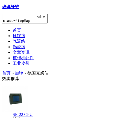
玻璃纤维
首页
环锭纺
气流纺
涡流纺
文章资讯
梳棉机配件
工业皮带
首页
加弹
德国克虏伯
>
>
热卖推荐
SE-22 CPU