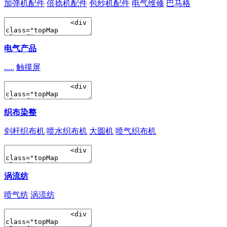
加弹机配件
倍捻机配件
包纱机配件
电气维修
巴马格
电气产品
.....
触摸屏
织布染整
剑杆织布机
喷水织布机
大圆机
喷气织布机
涡流纺
喷气纺
涡流纺