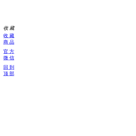
0
收 藏
收 藏
商 品
官 方
微 信
回 到
顶 部