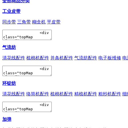
全部商品分类
工业皮带
同步带
三角带
糊盒机
平皮带
气流纺
清花线配件
梳棉机配件
并条机配件
气流纺配件
电子板维修
电
环锭纺
清花线配件
络筒机配件
梳棉机配件
精梳机配件
粗纱机配件
细
加弹