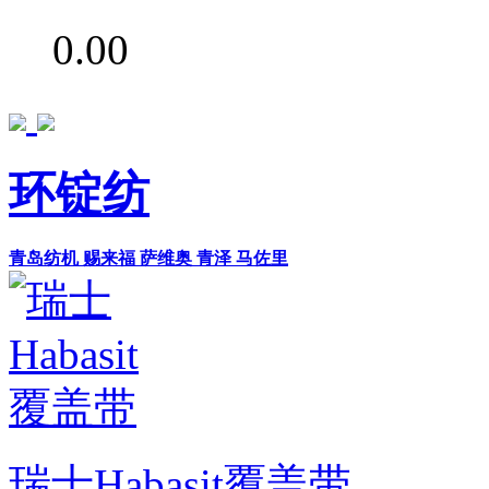
0.00
环锭纺
青岛纺机
赐来福
萨维奥
青泽
马佐里
瑞士Habasit覆盖带