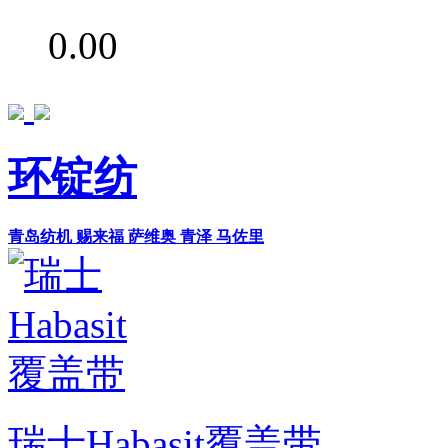
0.00
环锭纺
青岛纺机
赐来福
萨维奥
青泽
马佐里
瑞士Habasit覆盖带