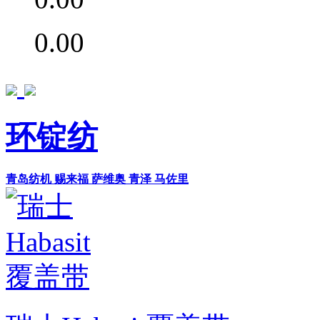
0.00
环锭纺
青岛纺机
赐来福
萨维奥
青泽
马佐里