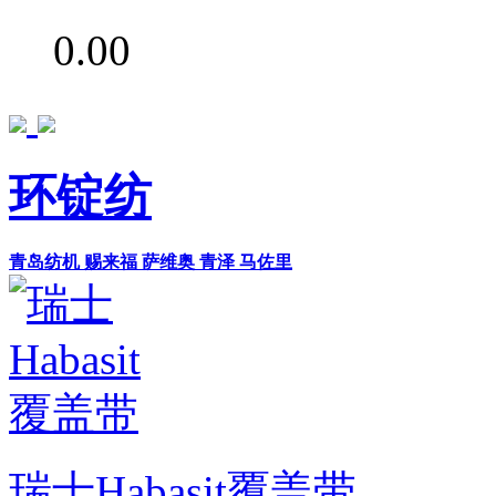
0.00
环锭纺
青岛纺机
赐来福
萨维奥
青泽
马佐里
瑞士Habasit覆盖带