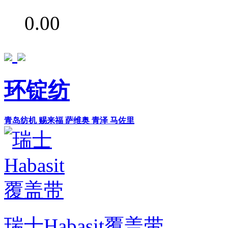
0.00
环锭纺
青岛纺机
赐来福
萨维奥
青泽
马佐里
瑞士Habasit覆盖带