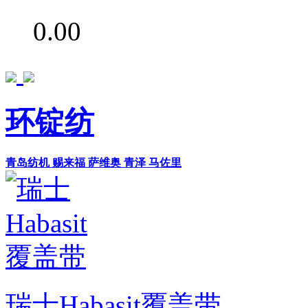
0.00
环锭纺
青岛纺机
赐来福
萨维奥
青泽
马佐里
瑞士Habasit覆盖带