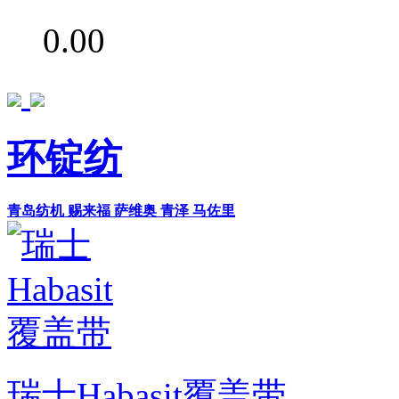
0.00
环锭纺
青岛纺机
赐来福
萨维奥
青泽
马佐里
瑞士Habasit覆盖带