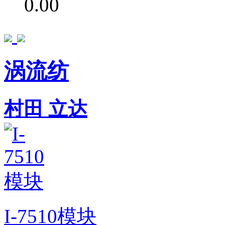
0.00
涡流纺
村田
立达
I-7510模块