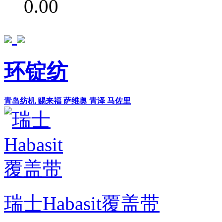
0.00
环锭纺
青岛纺机
赐来福
萨维奥
青泽
马佐里
瑞士Habasit覆盖带